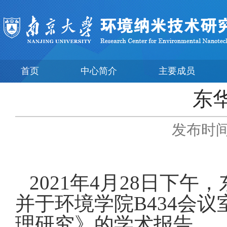
首页
中心简介
主要成员
东
发布时间：
2021
年
4
月
28
日下午，
并于环境学院
B434
会议
理研究》的学术报告。